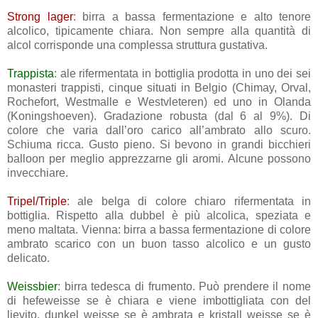
Strong lager
: birra a bassa fermentazione e alto tenore
alcolico, tipicamente chiara. Non sempre alla quantità di
alcol corrisponde una complessa struttura gustativa.
Trappista
: ale rifermentata in bottiglia prodotta in uno dei sei
monasteri trappisti, cinque situati in Belgio (Chimay, Orval,
Rochefort, Westmalle e Westvleteren) ed uno in Olanda
(Koningshoeven). Gradazione robusta (dal 6 al 9%). Di
colore che varia dall’oro carico all’ambrato allo scuro.
Schiuma ricca. Gusto pieno. Si bevono in grandi bicchieri
balloon per meglio apprezzarne gli aromi. Alcune possono
invecchiare.
Tripel/Triple
: ale belga di colore chiaro rifermentata in
bottiglia. Rispetto alla dubbel è più alcolica, speziata e
meno maltata. Vienna: birra a bassa fermentazione di colore
ambrato scarico con un buon tasso alcolico e un gusto
delicato.
Weissbier
: birra tedesca di frumento. Può prendere il nome
di hefeweisse se è chiara e viene imbottigliata con del
lievito, dunkel weisse se è ambrata e kristall weisse se è