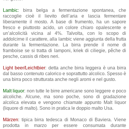
Lambic
: birra belga a fermentazione spontanea, che
raccoglie cioè il lievito dell’aria e lascia fermentare
liberamente il mosto. A base di frumento, ha un sapore
fresco e piuttosto acido, un colore chiaro opalescente e
un’alcolicità vicina al 4%. Talvolta, con lo scopo di
addolcirne il carattere, alla lambic viene aggiunta della frutta
durante la fermentazione. La birra prende il nome di
framboise se si tratta di lamponi, kriek di ciliegie, pêche di
pesche, cassis di ribes neri.
Light beer/Leichtbier
: detta anche birra leggera è una birra
dal basso contenuto calorico e soprattutto alcolico. Spesso è
una birra poco strutturata anche negli aromi e nel gusto.
Malt liquor
: non tutte le birre americane sono leggere e poco
alcoliche. Alcune, ma sono poche, sono di gradazione
alcolica elevata e vengono chiamate appunto Malt liquor
(liquore di malto). Sono in pratica le doppio malto Usa.
Märzen
: tipica birra tedesca di Monaco di Baviera. Viene
prodotta in marzo per essere consumata durante