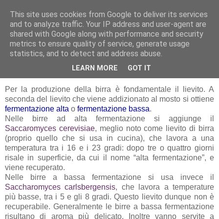
This site uses cookies from Google to deliver its services
Artravelling
and to analyze traffic. Your IP address and user-agent are
shared with Google along with performance and security
metrics to ensure quality of service, generate usage
statistics, and to detect and address abuse.
mercoledì 30 luglio 2008
Birra: Tipologie
LEARN MORE
GOT IT
Per la produzione della birra è fondamentale il lievito. A
seconda del lievito che viene addizionato al mosto si ottiene
fermentazione alta
o
fermentazione bassa
.
Nelle birre ad alta fermentazione si aggiunge il
Saccaromyces cerevisiae
, meglio noto come lievito di birra
(proprio quello che si usa in cucina), che lavora a una
temperatura tra i 16 e i 23 gradi: dopo tre o quattro giorni
risale in superficie, da cui il nome “alta fermentazione”, e
viene recuperato.
Nelle birre a bassa fermentazione si usa invece il
Saccharomyces carlsbergensis
, che lavora a temperature
più basse, tra i 5 e gli 8 gradi. Questo lievito dunque non è
recuperabile. Generalmente le birre a bassa fermentazione
risultano di aroma più delicato. Inoltre vanno servite a