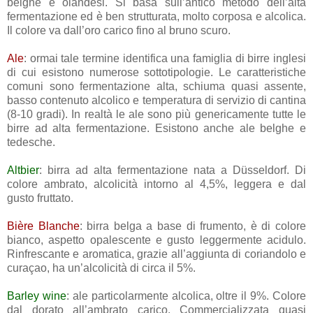
belghe e olandesi. Si basa sull’antico metodo dell’alta
fermentazione ed è ben strutturata, molto corposa e alcolica.
Il colore va dall’oro carico fino al bruno scuro.
Ale
: ormai tale termine identifica una famiglia di birre inglesi
di cui esistono numerose sottotipologie. Le caratteristiche
comuni sono fermentazione alta, schiuma quasi assente,
basso contenuto alcolico e temperatura di servizio di cantina
(8-10 gradi). In realtà le ale sono più genericamente tutte le
birre ad alta fermentazione. Esistono anche ale belghe e
tedesche.
Altbier
: birra ad alta fermentazione nata a Düsseldorf. Di
colore ambrato, alcolicità intorno al 4,5%, leggera e dal
gusto fruttato.
Bière Blanche
: birra belga a base di frumento, è di colore
bianco, aspetto opalescente e gusto leggermente acidulo.
Rinfrescante e aromatica, grazie all’aggiunta di coriandolo e
curaçao, ha un’alcolicità di circa il 5%.
Barley wine
: ale particolarmente alcolica, oltre il 9%. Colore
dal dorato all’ambrato carico. Commercializzata quasi