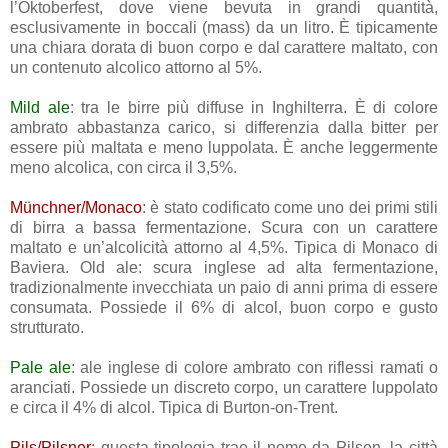
l’Oktoberfest, dove viene bevuta in grandi quantità,
esclusivamente in boccali (mass) da un litro. È tipicamente
una chiara dorata di buon corpo e dal carattere maltato, con
un contenuto alcolico attorno al 5%.
Mild ale
: tra le birre più diffuse in Inghilterra. È di colore
ambrato abbastanza carico, si differenzia dalla bitter per
essere più maltata e meno luppolata. È anche leggermente
meno alcolica, con circa il 3,5%.
Münchner/Monaco
: è stato codificato come uno dei primi stili
di birra a bassa fermentazione. Scura con un carattere
maltato e un’alcolicità attorno al 4,5%. Tipica di Monaco di
Baviera. Old ale: scura inglese ad alta fermentazione,
tradizionalmente invecchiata un paio di anni prima di essere
consumata. Possiede il 6% di alcol, buon corpo e gusto
strutturato.
Pale ale
: ale inglese di colore ambrato con riflessi ramati o
aranciati. Possiede un discreto corpo, un carattere luppolato
e circa il 4% di alcol. Tipica di Burton-on-Trent.
Pils/Pilsner
: questa tipologia trae il nome da Pilsen, la città