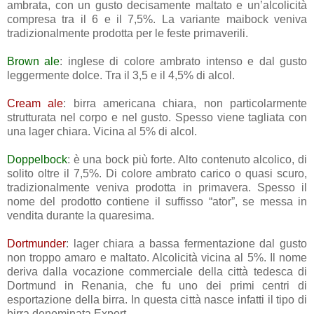
ambrata, con un gusto decisamente maltato e un’alcolicità
compresa tra il 6 e il 7,5%. La variante maibock veniva
tradizionalmente prodotta per le feste primaverili.
Brown ale
: inglese di colore ambrato intenso e dal gusto
leggermente dolce. Tra il 3,5 e il 4,5% di alcol.
Cream ale
: birra americana chiara, non particolarmente
strutturata nel corpo e nel gusto. Spesso viene tagliata con
una lager chiara. Vicina al 5% di alcol.
Doppelbock
: è una bock più forte. Alto contenuto alcolico, di
solito oltre il 7,5%. Di colore ambrato carico o quasi scuro,
tradizionalmente veniva prodotta in primavera. Spesso il
nome del prodotto contiene il suffisso “ator”, se messa in
vendita durante la quaresima.
Dortmunder
: lager chiara a bassa fermentazione dal gusto
non troppo amaro e maltato. Alcolicità vicina al 5%. Il nome
deriva dalla vocazione commerciale della città tedesca di
Dortmund in Renania, che fu uno dei primi centri di
esportazione della birra. In questa città nasce infatti il tipo di
birra denominata Export.