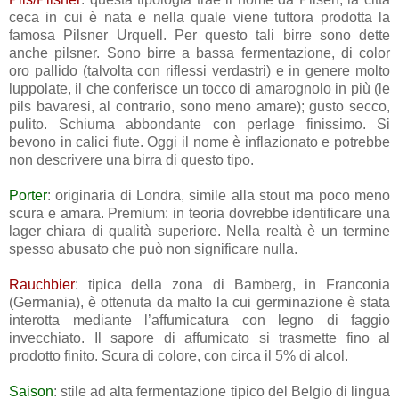
ceca in cui è nata e nella quale viene tuttora prodotta la
famosa Pilsner Urquell. Per questo tali birre sono dette
anche pilsner. Sono birre a bassa fermentazione, di color
oro pallido (talvolta con riflessi verdastri) e in genere molto
luppolate, il che conferisce un tocco di amarognolo in più (le
pils bavaresi, al contrario, sono meno amare); gusto secco,
pulito. Schiuma abbondante con perlage finissimo. Si
bevono in calici flute. Oggi il nome è inflazionato e potrebbe
non descrivere una birra di questo tipo.
Porter
: originaria di Londra, simile alla stout ma poco meno
scura e amara. Premium: in teoria dovrebbe identificare una
lager chiara di qualità superiore. Nella realtà è un termine
spesso abusato che può non significare nulla.
Rauchbier
: tipica della zona di Bamberg, in Franconia
(Germania), è ottenuta da malto la cui germinazione è stata
interotta mediante l’affumicatura con legno di faggio
invecchiato. Il sapore di affumicato si trasmette fino al
prodotto finito. Scura di colore, con circa il 5% di alcol.
Saison
: stile ad alta fermentazione tipico del Belgio di lingua