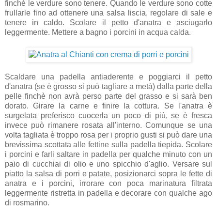
finchè le verdure sono tenere. Quando le verdure sono cotte
frullarle fino ad ottenere una salsa liscia, regolare di sale e
tenere in caldo. Scolare il petto d'anatra e asciugarlo
leggermente. Mettere a bagno i porcini in acqua calda.
Scaldare una padella antiaderente e poggiarci il petto
d'anatra (se è grosso si può tagliare a metà) dalla parte della
pelle finchè non avrà perso parte del grasso e si sarà ben
dorato. Girare la carne e finire la cottura. Se l'anatra è
surgelata preferisco cuocerla un poco di più, se è fresca
invece può rimanere rosata all'interno. Comunque se una
volta tagliata è troppo rosa per i proprio gusti si può dare una
brevissima scottata alle fettine sulla padella tiepida. Scolare
i porcini e farli saltare in padella per qualche minuto con un
paio di cucchiai di olio e uno spicchio d'aglio. Versare sul
piatto la salsa di porri e patate, posizionarci sopra le fette di
anatra e i porcini, irrorare con poca marinatura filtrata
leggermente ristretta in padella e decorare con qualche ago
di rosmarino.