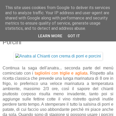
This site uses cookies from Google to deliver its services
Artravelling
and to analyze traffic. Your IP address and user-agent are
shared with Google along with performance and security
metrics to ensure quality of service, generate usage
statistics, and to detect and address abuse.
venerdì 28 maggio 2010
Anatra al Chianti con crema di Porri e
LEARN MORE
GOT IT
Porcini
Continua la saga dell'anatra... seconda parte del menù
cominciato con i
tagliolini con triglie e agliata
. Rispetto alla
ricetta classica che prevede una lunga marinatura di 8 ore in
frigo, io preferisco una veloce marinatura a temperatura
ambiente, massimo 2/3 ore, così il sapore del chianti
piuttosto corposo risulta meno invadente, tanto poi si
aggiunge sulle fettine cotte il vino ristretto quindi inutile
perdere tanto tempo. A stemperare il tutto la salsina di porri e
patate, di cui faccio uso abbondante perchè mi piace anche
da sola. Quando sono di stagione si possono usare i porcini