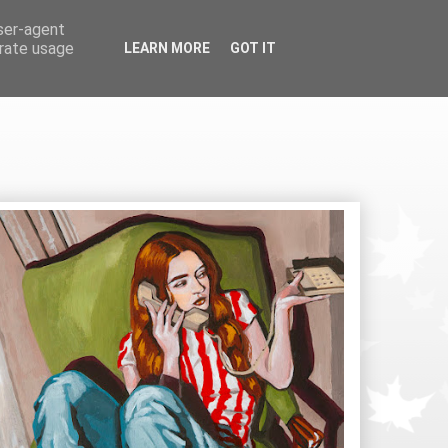
user-agent
erate usage
LEARN MORE
GOT IT