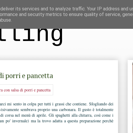
eliver its services and to analyze traffic. Your IP address and 
ormance and security metrics to ensure quality of service, gen
abuse.
lling
di porri e pancetta
ci mi sento in colpa per tutti i grassi che contiene. Sfogliando dei
 visivamente sembrava proprio una carbonara. Il gusto è totalmente
di corsa nel menù di aprile. Gli spaghetti alla chitarra, così come i
e un po' invernale) ma la trovo adatta a questa preparazione perchè