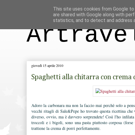
This site uses cookies from Google to d
are shared with Google along with perf
statistics, and to detect and address 
Artrave
giovedì 15 aprile 2010
Spaghetti alla chitarra con crema 
Adoro la carbonara ma non la faccio mai perchè solo a pensar
vecchi ritagli di Sale&Pepe ho trovato questa ricettina che
diverso, ovvio, ma è davvero sorprendete! Così l'ho infilata 
troccoli e i bigoli, sono una pasta piuttosto corposa (fors
trattiene la crema di porri perfettamente.