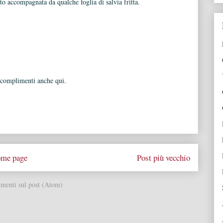
ito accompagnata da qualche foglia di salvia fritta.
i complimenti anche qui.
me page
Post più vecchio
enti sul post (Atom)