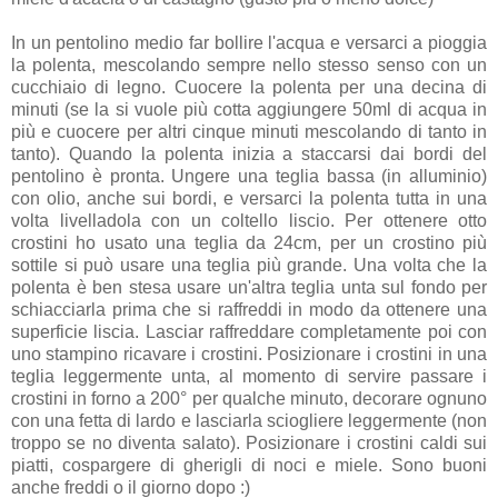
In un pentolino medio far bollire l'acqua e versarci a pioggia
la polenta, mescolando sempre nello stesso senso con un
cucchiaio di legno. Cuocere la polenta per una decina di
minuti (se la si vuole più cotta aggiungere 50ml di acqua in
più e cuocere per altri cinque minuti mescolando di tanto in
tanto). Quando la polenta inizia a staccarsi dai bordi del
pentolino è pronta. Ungere una teglia bassa (in alluminio)
con olio, anche sui bordi, e versarci la polenta tutta in una
volta livelladola con un coltello liscio. Per ottenere otto
crostini ho usato una teglia da 24cm, per un crostino più
sottile si può usare una teglia più grande. Una volta che la
polenta è ben stesa usare un'altra teglia unta sul fondo per
schiacciarla prima che si raffreddi in modo da ottenere una
superficie liscia. Lasciar raffreddare completamente poi con
uno stampino ricavare i crostini. Posizionare i crostini in una
teglia leggermente unta, al momento di servire passare i
crostini in forno a 200° per qualche minuto, decorare ognuno
con una fetta di lardo e lasciarla sciogliere leggermente (non
troppo se no diventa salato). Posizionare i crostini caldi sui
piatti, cospargere di gherigli di noci e miele. Sono buoni
anche freddi o il giorno dopo :)