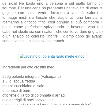
deliziosi! Ne basta uno a persona e sul piatto fanno un
figurone. Per una cena ho preparato una tavolata di verdure
grigliate con salsa verde, focaccia a volontà, salumi e
formaggi misti sia freschi che stagionati, una farinata al
rosmarino e gnocco fritto, così ognuno si può comporre il
piatto come preferisce spizzicando e bevendo vino (un
cabernet ideale sia con i salumi che con le verdure grigliate)
o un analcolico colorato. Inoltre il giorno dopo gli avanzi
sono diventati un sostanzioso brunch.
Ingredienti per otto crostini medi
330g polenta integrale (Valsugana)
1,3l di acqua fredda
mezzo cucchiaino di sale
una noce di burro
otto fette di lardo di colonnata o arnad
otto gherigli di noci spezzettate
miele d'acacia o di castagno (gusto più o meno dolce)