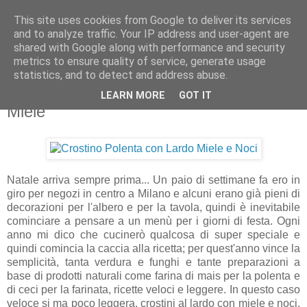
This site uses cookies from Google to deliver its services
Artravelling
and to analyze traffic. Your IP address and user-agent are
shared with Google along with performance and security
metrics to ensure quality of service, generate usage
statistics, and to detect and address abuse.
lunedì 17 novembre 2014
Crostino di Polenta con Lardo, Noci e
LEARN MORE
GOT IT
Miele
Natale arriva sempre prima... Un paio di settimane fa ero in
giro per negozi in centro a Milano e alcuni erano già pieni di
decorazioni per l'albero e per la tavola, quindi è inevitabile
cominciare a pensare a un menù per i giorni di festa. Ogni
anno mi dico che cucinerò qualcosa di super speciale e
quindi comincia la caccia alla ricetta; per quest'anno vince la
semplicità, tanta verdura e funghi e tante preparazioni a
base di prodotti naturali come farina di mais per la polenta e
di ceci per la farinata, ricette veloci e leggere. In questo caso
veloce si ma poco leggera, crostini al lardo con miele e noci,