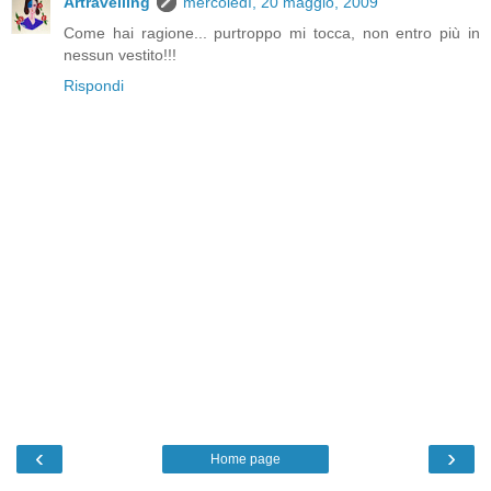
Artravelling
mercoledì, 20 maggio, 2009
Come hai ragione... purtroppo mi tocca, non entro più in
nessun vestito!!!
Rispondi
‹
›
Home page