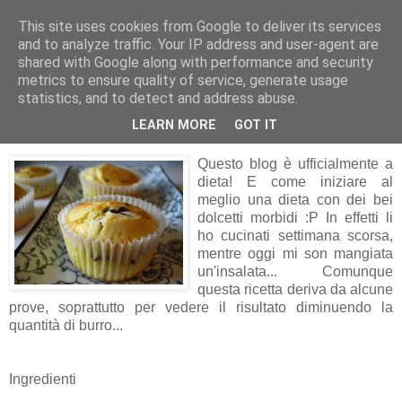
This site uses cookies from Google to deliver its services
Artravelling
and to analyze traffic. Your IP address and user-agent are
shared with Google along with performance and security
metrics to ensure quality of service, generate usage
statistics, and to detect and address abuse.
martedì 19 maggio 2009
Muffin di Ricotta e Varianti
LEARN MORE
GOT IT
Questo blog è ufficialmente a
dieta! E come iniziare al
meglio una dieta con dei bei
dolcetti morbidi :P In effetti li
ho cucinati settimana scorsa,
mentre oggi mi son mangiata
un'insalata... Comunque
questa ricetta deriva da alcune
prove, soprattutto per vedere il risultato diminuendo la
quantità di burro...
Ingredienti