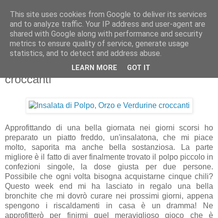
This site uses cookies from Google to deliver its services
Artravelling
and to analyze traffic. Your IP address and user-agent are
shared with Google along with performance and security
metrics to ensure quality of service, generate usage
statistics, and to detect and address abuse.
lunedì 19 aprile 2010
Insalata di Polpo, Orzo e Verdurine
LEARN MORE
GOT IT
croccanti
Approfittando di una bella giornata nei giorni scorsi ho
preparato un piatto freddo, un'insalatona, che mi piace
molto, saporita ma anche bella sostanziosa. La parte
migliore è il fatto di aver finalmente trovato il polpo piccolo in
confezioni singole, la dose giusta per due persone.
Possibile che ogni volta bisogna acquistarne cinque chili?
Questo week end mi ha lasciato in regalo una bella
bronchite che mi dovrò curare nei prossimi giorni, appena
spengono i riscaldamenti in casa è un dramma! Ne
approfitterò per finirmi quel meraviglioso gioco che è