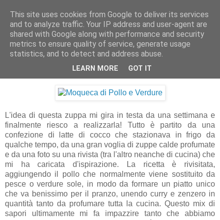
This site uses cookies from Google to deliver its services
Artravelling
and to analyze traffic. Your IP address and user-agent are
shared with Google along with performance and security
metrics to ensure quality of service, generate usage
statistics, and to detect and address abuse.
martedì 25 gennaio 2011
Moqueca di Pollo e Verdure
LEARN MORE
GOT IT
L'idea di questa zuppa mi gira in testa da una settimana e
finalmente riesco a realizzarla! Tutto è partito da una
confezione di latte di cocco che stazionava in frigo da
qualche tempo, da una gran voglia di zuppe calde profumate
e da una foto su una rivista (tra l'altro neanche di cucina) che
mi ha caricata d'ispirazione. La ricetta è rivisitata,
aggiungendo il pollo che normalmente viene sostituito da
pesce o verdure sole, in modo da formare un piatto unico
che va benissimo per il pranzo, unendo curry e zenzero in
quantità tanto da profumare tutta la cucina. Questo mix di
sapori ultimamente mi fa impazzire tanto che abbiamo