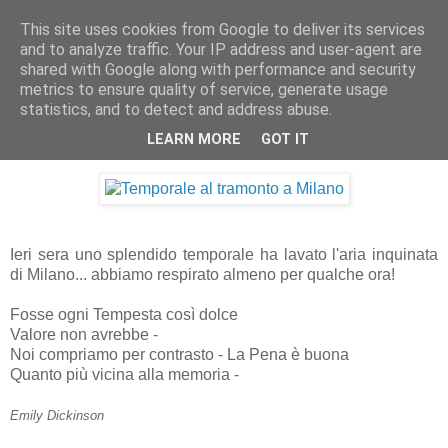
This site uses cookies from Google to deliver its services
Artravelling
and to analyze traffic. Your IP address and user-agent are
shared with Google along with performance and security
metrics to ensure quality of service, generate usage
statistics, and to detect and address abuse.
domenica 20 marzo 2011
Temporale al tramonto a Milano
LEARN MORE
GOT IT
Ieri sera uno splendido temporale ha lavato l'aria inquinata
di Milano... abbiamo respirato almeno per qualche ora!
Fosse ogni Tempesta così dolce
Valore non avrebbe -
Noi compriamo per contrasto - La Pena è buona
Quanto più vicina alla memoria -
Emily Dickinson