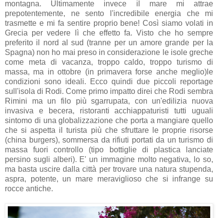
montagna. Ultimamente invece il mare mi attrae
prepotentemente, ne sento l'incredibile energia che mi
trasmette e mi fa sentire proprio bene! Così siamo volati in
Grecia per vedere lì che effetto fa. Visto che ho sempre
preferito il nord al sud (tranne per un amore grande per la
Spagna) non ho mai preso in considerazione le isole greche
come meta di vacanza, troppo caldo, troppo turismo di
massa, ma in ottobre (in primavera forse anche meglio)le
condizioni sono ideali. Ecco quindi due piccoli reportage
sull'isola di Rodi. Come primo impatto direi che Rodi sembra
Rimini ma un filo più sgarrupata, con un'edilizia nuova
invasiva e becera, ristoranti acchiappaturisti tutti uguali
sintomo di una globalizzazione che porta a mangiare quello
che si aspetta il turista più che sfruttare le proprie risorse
(china burgers), sommersa da rifiuti portati da un turismo di
massa fuori controllo (tipo bottiglie di plastica lanciate
persino sugli alberi). E' un immagine molto negativa, lo so,
ma basta uscire dalla città per trovare una natura stupenda,
aspra, potente, un mare meraviglioso che si infrange su
rocce antiche.