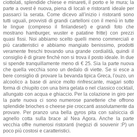
ciottolati, splendide chiese e minareti, il porto e le mura; la
parte a ovest è nuova, piena di locali e ristoranti ideale per
passarci la serata. Come dicevo all'inizio i ristoranti sono
tutti uguali, provvisti di grandi cartelloni con il menù in tutte
le lingue (compreso il finlandese!) e grandi foto che
mostrano hamburger, wuster e patatine fritte) con prezzi
quasi fissi. Noi abbiamo scelto quelli meno commerciali e
più caratteristici e abbiamo mangiato benissimo, prodotti
veramente freschi trovando una grande cordialità, quindi il
consiglio è di girare finchè non si trova il posto ideale. In due
si spende tranquillamente meno di € 25. Sia la parte nuova
che quella vecchia sono un dedalo di viette. Se si esce a
bere consiglio di provare la bevanda tipica Greca, l'ouzo, un
alcoolico a base di anice molto rinfrescante, magari sotto
forma di chiupito con una birra gelata o nel classico cocktail,
allungato con acqua e ghiaccio. Per la colazione in giro per
la parte nuova ci sono numerose panetterie che offrono
splendide brioches o cheese pie croccanti assolutamente da
provare. Per pranzo una bella gyros pita con salsiccia di
agnello cotta sulla brace al Nea Agora. Anche la parte
vecchia offre numerosi ristoranti (negozi di souvenir :P) un
poco più costosi e caratteristici.