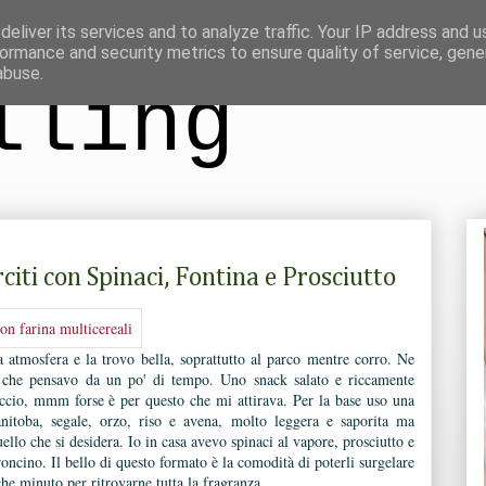
eliver its services and to analyze traffic. Your IP address and 
ormance and security metrics to ensure quality of service, gen
abuse.
lling
arciti con Spinaci, Fontina e Prosciutto
 atmosfera e la trovo bella, soprattutto al parco mentre corro. Ne
 che pensavo da un po' di tempo. Uno snack salato e riccamente
duccio, mmm forse è per questo che mi attirava. Per la base uso una
nitoba, segale, orzo, riso e avena, molto leggera e saporita ma
uello che si desidera. Io in casa avevo spinaci al vapore, prosciutto e
roncino. Il bello di questo formato è la comodità di poterli surgelare
che minuto per ritrovarne tutta la fragranza.