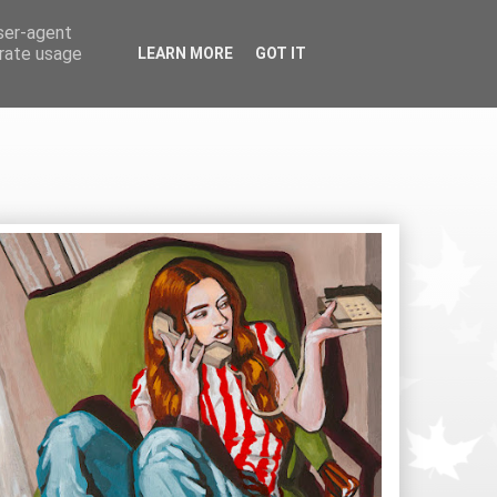
user-agent
erate usage
LEARN MORE
GOT IT