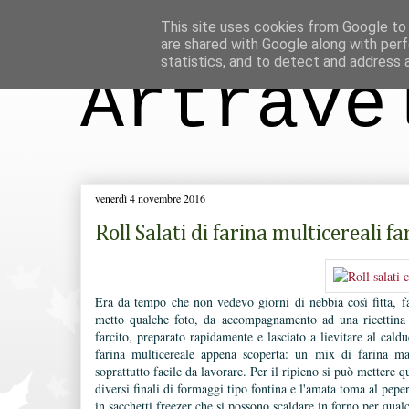
This site uses cookies from Google to d
are shared with Google along with perf
statistics, and to detect and address 
Artrave
venerdì 4 novembre 2016
Roll Salati di farina multicereali f
Era da tempo che non vedevo giorni di nebbia così fitta, fa
metto qualche foto, da accompagnamento ad una ricettina
farcito, preparato rapidamente e lasciato a lievitare al cal
farina multicereale appena scoperta: un mix di farina ma
soprattutto facile da lavorare. Per il ripieno si può mettere q
diversi finali di formaggi tipo fontina e l'amata toma al pepe
in sacchetti freezer che si possono scaldare in forno per qual