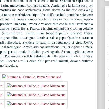
pida con il cucchiaino di zucchero o miele. Quando in superficie si
a farina mescolando con una spatola. Aggiungere la farina poco per
morbida ma poco appiccicosa. Nella ricetta ho indicato circa 400g
nsistenza e morbidezza (tipo lobo dell'orecchio) potrebbe volercene
 ottenuto un impasto omogeneo farlo riposare per mezz'ora coperto
 Riprendere l'impasto, lavorarlo velocemente con le mani stendendolo
na bella palla liscia. Praticare in cima un taglio a x con un coltello
o (circa tre ore), sempre in un luogo tiepido e riparato. Tritare
con poco olio, lo scalogno, la salvia, sale e pepe. Quando si saranno
arli raffreddare. Stendere la pasta in un rettangolo di circa 35x45,
to e il formaggio. Arrotolarlo con attenzione, tagliarlo prima a metà,
parti per un totale di dodici pezzi uguali. Su una teglia capiente
. Posizionare i roll ben distanziati sulla placca e porli a lievitare
to. Cuocere i roll a circa 200° per venti minuti, devono risultare
ono surgelare.