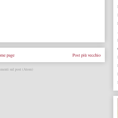
me page
Post più vecchio
enti sul post (Atom)