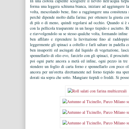
In una ciotola capiente sciogliere il lievito nell'acqua tie
forma una leggera schiuma bianca, iniziare ad aggiungere l
volta, mescolando bene, fino a raggiungere una consitenza 
perchè dipende molto dalla farina: per ottenere la giusta co
di più o di meno, quindi regolarsi ad occhio. Quando si è
con la pellicola trasparente in un luogo tiepido e asciutto.
e riavvolgendolo su se stesso qualche volta, formando infine u
ben affilato e riprendere la lievitazione fino al raddoppi
leggermente gli spinaci a coltello e farli saltare in padella 
ben insaporiti ed asciugati dal liquido di vegetazione, lasci
spennellarlo di olio evo, farcirlo con gli spinaci, il prosciut
poi ogni parte ancora a metà ed infine, ogni pezzo in tre 
stendere un foglio di carta forno e spennellarlo con poco olio
ancora per un'oretta direttamente nel forno tiepido ma spen
dorati sia sopra che sotto. Mangiare tiepidi o freddi. Si poss