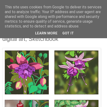
This site uses cookies from Google to deliver its services
Artravelling
and to analyze traffic. Your IP address and user-agent are
shared with Google along with performance and security
metrics to ensure quality of service, generate usage
statistics, and to detect and address abuse.
martedì 12 novembre 2024
Novembre sotto il segno delle Fucsie:
LEARN MORE
GOT IT
digital art, Sketchbook