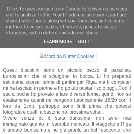
This site uses cookies from Google to deliver its services
Artravelling
and to analyze traffic. Your IP address and user-agent are
shared with Google along with performance and security
metrics to ensure quality of service, generate usage
statistics, and to detect and address abuse.
venerdì 5 marzo 2010
Morbida Butter Cookies
LEARN MORE
GOT IT
Questi biscottini sono un piccolo pezzo di paradiso,
burrosissimi che si sciolgono in bocca. Li ho preparati
settimana scorsa, prima di partire per Riga, ma il computer
mi ha lasciato in panne e ho potuto postarli solo oggi. Con il
sac a poche ho provato a fare diverse forme, quindi non so
esattamente quanti ne vengono (teoricamente 18/20 con il
foro da 1cm), purtroppo sono finiti prima che potessi
fotografare quelli a bastoncino, prossima volta...
Vivere senza pc è stata durissima, non avrei mai
immaginato quanto mi sarebbe mancato. Il viaggetto a Riga
è andato benissimo e ho già pronto un bel resoconto, che