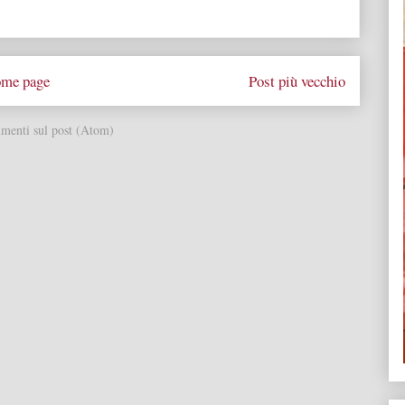
me page
Post più vecchio
enti sul post (Atom)