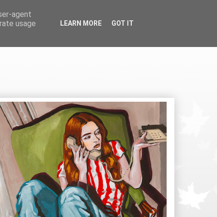
user-agent
erate usage
LEARN MORE
GOT IT