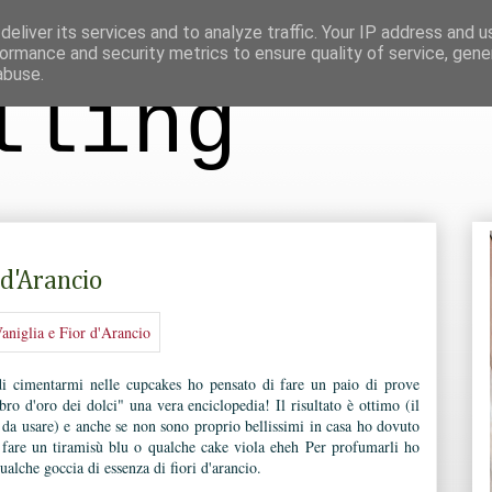
eliver its services and to analyze traffic. Your IP address and 
ormance and security metrics to ensure quality of service, gen
abuse.
lling
r d'Arancio
i cimentarmi nelle cupcakes ho pensato di fare un paio di prove
ibro d'oro dei dolci" una vera enciclopedia! Il risultato è ottimo (il
o da usare) e anche se non sono proprio bellissimi in casa ho dovuto
 fare un tiramisù blu o qualche cake viola eheh Per profumarli ho
alche goccia di essenza di fiori d'arancio.