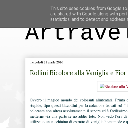
This site uses cookies from Google to d
are shared with Google along with perf
statistics, and to detect and address 
Artrave
mercoledì 21 aprile 2010
Rollini Bicolore alla Vaniglia e Fio
Ovvero il magico mondo dei coloranti alimentari. Prima d
stupide, tipo questi biscottini per la colazione trovati sul "l
colorante non altera assolutamente il sapore ed è facilissim
metterne via una parte se no addio foto. Non vedo l'ora di
utilizzato un cucchiaino di estratto di vaniglia homemade e qu