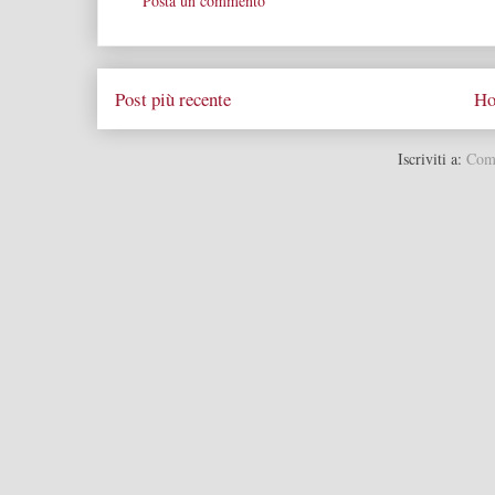
Posta un commento
Post più recente
Ho
Iscriviti a:
Comm