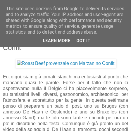
This site uses cookies from Google to deliver its services
Artravelling
and to analyze traffic. Your IP address and user-agent are
shared with Google along with performance and security
metrics to ensure quality of service, generate usage
statistics, and to detect and address abuse.
martedì 29 giugno 2010
Roast Beef provenzale con Marzanino
LEARN MORE
GOT IT
Confit
Ecco qui, siam già tornati, stanchi ma entusiasti al punto che
mancano quasi le parole. Forse per il fatto che non ci
aspettavamo nulla il Belgio ci ha piacevolmente sorpreso,
su tantissimi livelli diversi, gastronomico, architettonico, per
l'atmosfera e soprattutto per la gente. In questa settimana
penso di preparare un paio di post, uno su Bruges (con
annesso De Haan e Oostende) e uno su Bruxelles (con
annesso Gand), ma le foto sono tante e i ricordi per ora un
po' in disordine nella testa. Comunque è già pronto un bel
video della spiaggia di De Haan al tramonto, pochi secondi