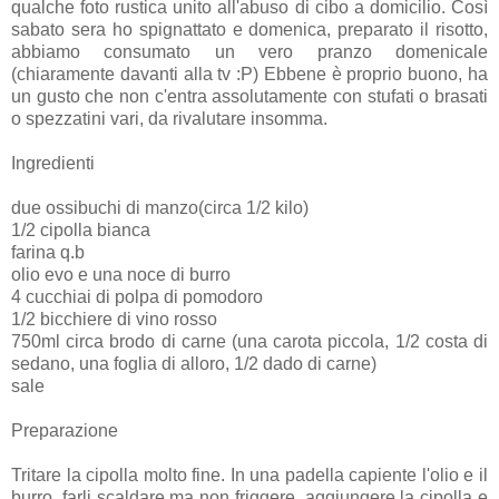
qualche foto rustica unito all'abuso di cibo a domicilio. Così
sabato sera ho spignattato e domenica, preparato il risotto,
abbiamo consumato un vero pranzo domenicale
(chiaramente davanti alla tv :P) Ebbene è proprio buono, ha
un gusto che non c'entra assolutamente con stufati o brasati
o spezzatini vari, da rivalutare insomma.
Ingredienti
due ossibuchi di manzo(circa 1/2 kilo)
1/2 cipolla bianca
farina q.b
olio evo e una noce di burro
4 cucchiai di polpa di pomodoro
1/2 bicchiere di vino rosso
750ml circa brodo di carne (una carota piccola, 1/2 costa di
sedano, una foglia di alloro, 1/2 dado di carne)
sale
Preparazione
Tritare la cipolla molto fine. In una padella capiente l'olio e il
burro, farli scaldare ma non friggere, aggiungere la cipolla e