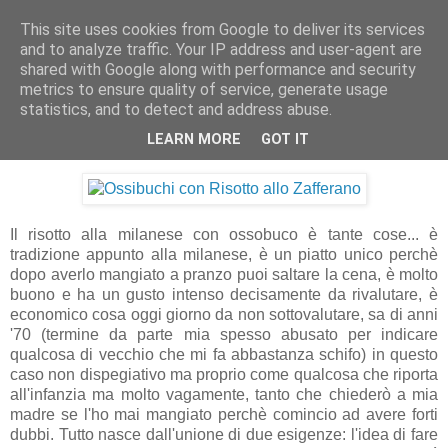
This site uses cookies from Google to deliver its services
Artravelling
and to analyze traffic. Your IP address and user-agent are
shared with Google along with performance and security
metrics to ensure quality of service, generate usage
statistics, and to detect and address abuse.
lunedì 14 marzo 2011
Risotto alla Milanese con Ossobuco
LEARN MORE
GOT IT
Il risotto alla milanese con ossobuco è tante cose... è
tradizione appunto alla milanese, è un piatto unico perchè
dopo averlo mangiato a pranzo puoi saltare la cena, è molto
buono e ha un gusto intenso decisamente da rivalutare, è
economico cosa oggi giorno da non sottovalutare, sa di anni
'70 (termine da parte mia spesso abusato per indicare
qualcosa di vecchio che mi fa abbastanza schifo) in questo
caso non dispegiativo ma proprio come qualcosa che riporta
all'infanzia ma molto vagamente, tanto che chiederò a mia
madre se l'ho mai mangiato perchè comincio ad avere forti
dubbi. Tutto nasce dall'unione di due esigenze: l'idea di fare