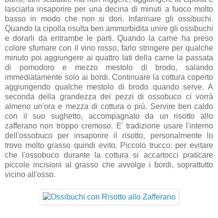
lasciarla insaporire per una decina di minuti a fuoco molto
basso in modo che non si dori. Infarinare gli ossibuchi.
Quando la cipolla risulta ben ammorbidita unire gli ossibuchi
e dorarli da entrambe le parti. Quando la carne ha preso
colore sfumare con il vino rosso, farlo stringere per qualche
minuto poi aggiungere ai quattro lati della carne la passata
di pomodoro e mezzo mestolo di brodo, salando
immediatamente solo ai bordi. Continuare la cottura coperto
aggiungendo qualche mestolo di brodo quando serve. A
seconda della grandezza dei pezzi di ossobuco ci vorrà
almeno un'ora e mezza di cottura o più. Servire ben caldo
con il suo sughetto, accompagnato da un risotto allo
zafferano non troppo cremoso. E' tradizione usare l'interno
dell'ossobuco per insaporire il risotto, personalmente lo
trovo molto grasso quindi evito. Piccolo trucco: per evitare
che l'ossobuco durante la cottura si accartocci praticare
piccole incisioni al grasso che avvolge i bordi, soprattutto
vicino all'osso.