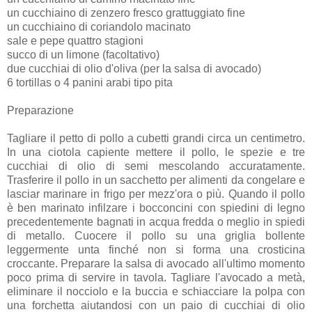
un cucchiaino di zenzero fresco grattuggiato fine
un cucchiaino di coriandolo macinato
sale e pepe quattro stagioni
succo di un limone (facoltativo)
due cucchiai di olio d'oliva (per la salsa di avocado)
6 tortillas o 4 panini arabi tipo pita
Preparazione
Tagliare il petto di pollo a cubetti grandi circa un centimetro.
In una ciotola capiente mettere il pollo, le spezie e tre
cucchiai di olio di semi mescolando accuratamente.
Trasferire il pollo in un sacchetto per alimenti da congelare e
lasciar marinare in frigo per mezz'ora o più. Quando il pollo
è ben marinato infilzare i bocconcini con spiedini di legno
precedentemente bagnati in acqua fredda o meglio in spiedi
di metallo. Cuocere il pollo su una griglia bollente
leggermente unta finché non si forma una crosticina
croccante. Preparare la salsa di avocado all'ultimo momento
poco prima di servire in tavola. Tagliare l'avocado a metà,
eliminare il nocciolo e la buccia e schiacciare la polpa con
una forchetta aiutandosi con un paio di cucchiai di olio