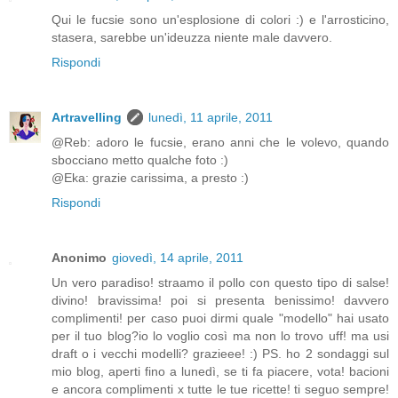
Qui le fucsie sono un'esplosione di colori :) e l'arrosticino,
stasera, sarebbe un'ideuzza niente male davvero.
Rispondi
Artravelling
lunedì, 11 aprile, 2011
@Reb: adoro le fucsie, erano anni che le volevo, quando
sbocciano metto qualche foto :)
@Eka: grazie carissima, a presto :)
Rispondi
Anonimo
giovedì, 14 aprile, 2011
Un vero paradiso! straamo il pollo con questo tipo di salse!
divino! bravissima! poi si presenta benissimo! davvero
complimenti! per caso puoi dirmi quale "modello" hai usato
per il tuo blog?io lo voglio così ma non lo trovo uff! ma usi
draft o i vecchi modelli? grazieee! :) PS. ho 2 sondaggi sul
mio blog, aperti fino a lunedì, se ti fa piacere, vota! bacioni
e ancora complimenti x tutte le tue ricette! ti seguo sempre!