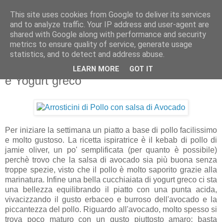
This site uses cookies from Google to deliver its services
Artravelling
and to analyze traffic. Your IP address and user-agent are
shared with Google along with performance and security
metrics to ensure quality of service, generate usage
statistics, and to detect and address abuse.
lunedì 11 aprile 2011
Arrosticini di Pollo con salsa di Avocado
LEARN MORE
GOT IT
e Yogurt greco
Per iniziare la settimana un piatto a base di pollo facilissimo
e molto gustoso. La ricetta ispiratrice è il kebab di pollo di
jamie oliver, un po' semplificata (per quanto è possibile)
perchè trovo che la salsa di avocado sia più buona senza
troppe spezie, visto che il pollo è molto saporito grazie alla
marinatura. Infine una bella cucchiaiata di yogurt greco ci sta
una bellezza equilibrando il piatto con una punta acida,
vivacizzando il gusto erbaceo e burroso dell'avocado e la
piccantezza del pollo. Riguardo all'avocado, molto spesso si
trova poco maturo con un gusto piuttosto amaro; basta