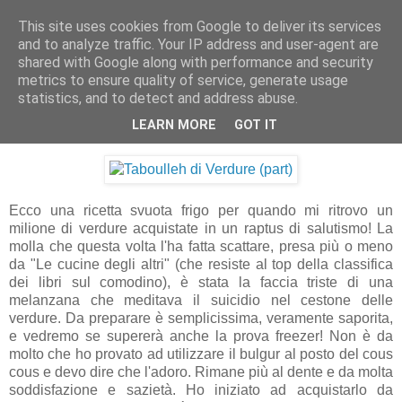
This site uses cookies from Google to deliver its services
Artravelling
and to analyze traffic. Your IP address and user-agent are
shared with Google along with performance and security
metrics to ensure quality of service, generate usage
statistics, and to detect and address abuse.
venerdì 19 febbraio 2010
Taboulleh di Verdure
LEARN MORE
GOT IT
Ecco una ricetta svuota frigo per quando mi ritrovo un
milione di verdure acquistate in un raptus di salutismo! La
molla che questa volta l'ha fatta scattare, presa più o meno
da "Le cucine degli altri" (che resiste al top della classifica
dei libri sul comodino), è stata la faccia triste di una
melanzana che meditava il suicidio nel cestone delle
verdure. Da preparare è semplicissima, veramente saporita,
e vedremo se supererà anche la prova freezer! Non è da
molto che ho provato ad utilizzare il bulgur al posto del cous
cous e devo dire che l'adoro. Rimane più al dente e da molta
soddisfazione e sazietà. Ho iniziato ad acquistarlo da