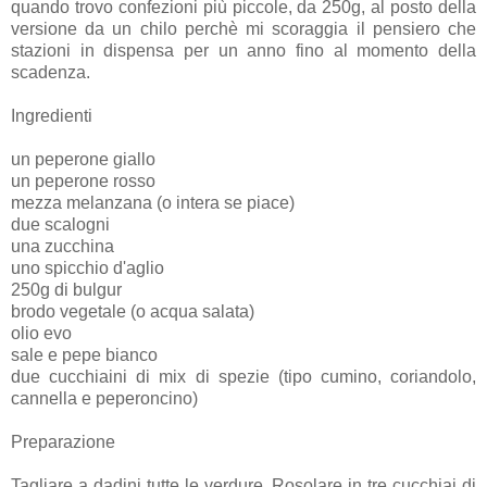
quando trovo confezioni più piccole, da 250g, al posto della
versione da un chilo perchè mi scoraggia il pensiero che
stazioni in dispensa per un anno fino al momento della
scadenza.
Ingredienti
un peperone giallo
un peperone rosso
mezza melanzana (o intera se piace)
due scalogni
una zucchina
uno spicchio d'aglio
250g di bulgur
brodo vegetale (o acqua salata)
olio evo
sale e pepe bianco
due cucchiaini di mix di spezie (tipo cumino, coriandolo,
cannella e peperoncino)
Preparazione
Tagliare a dadini tutte le verdure. Rosolare in tre cucchiai di